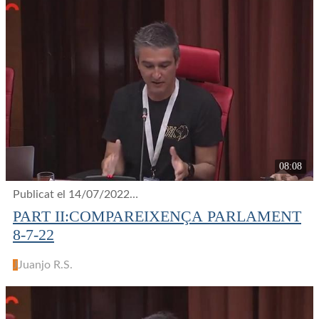
08:08
Publicat el 14/07/2022
38 visualitzacions
PART II:COMPAREIXENÇA PARLAMENT
8-7-22
J
Juanjo R.S.