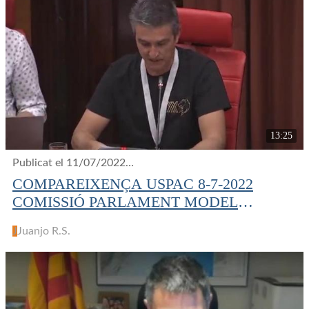
13:25
Publicat el 11/07/2022
7 visualitzacions
COMPAREIXENÇA USPAC 8-7-2022
COMISSIÓ PARLAMENT MODEL
POLICIAL
J
Juanjo R.S.