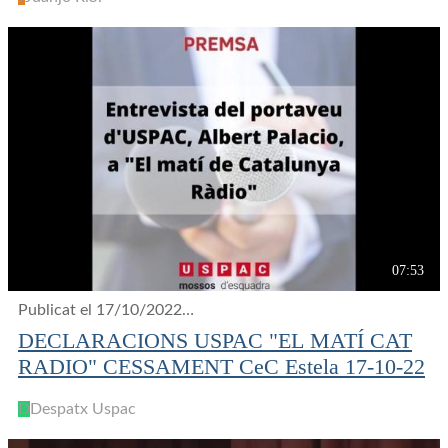
07:53
Publicat el 17/10/2022
9 visualitzacions
DECLARACIONS USPAC "EL MATÍ CAT
RADIO" CESSAMENT CeC Estela 17-10-22
D
Despatx Uspac